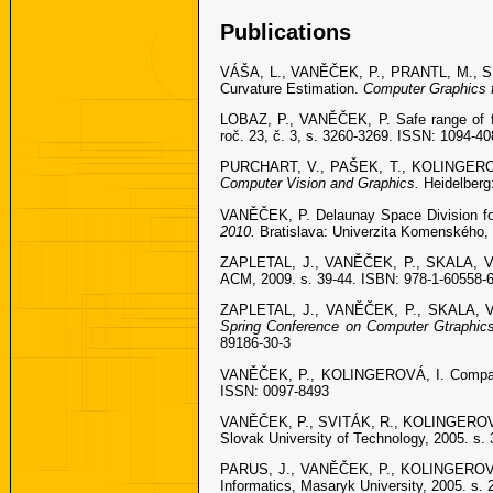
Publications
VÁŠA, L., VANĚČEK, P., PRANTL, M., S
Curvature Estimation.
Computer Graphics 
LOBAZ, P., VANĚČEK, P. Safe range of fre
roč. 23, č. 3, s. 3260-3269. ISSN: 1094-4
PURCHART, V., PAŠEK, T., KOLINGEROVÁ, 
Computer Vision and Graphics.
Heidelberg
VANĚČEK, P. Delaunay Space Division fo
2010.
Bratislava: Univerzita Komenského,
ZAPLETAL, J., VANĚČEK, P., SKALA, V. R
ACM, 2009. s. 39-44. ISBN: 978-1-60558-
ZAPLETAL, J., VANĚČEK, P., SKALA, V. I
Spring Conference on Computer Gtraphi
89186-30-3
VANĚČEK, P., KOLINGEROVÁ, I. Compariso
ISSN: 0097-8493
VANĚČEK, P., SVITÁK, R., KOLINGEROVÁ, I
Slovak University of Technology, 2005. s.
PARUS, J., VANĚČEK, P., KOLINGEROVÁ, I.
Informatics, Masaryk University, 2005. s. 