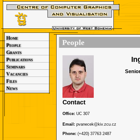
Home
People
People
Grants
In
Publications
Seminars
Senior
Vacancies
Files
News
Contact
Office:
UC 307
Email:
pvanecek
kiv.zcu.cz
Phone:
(+420) 37763 2487