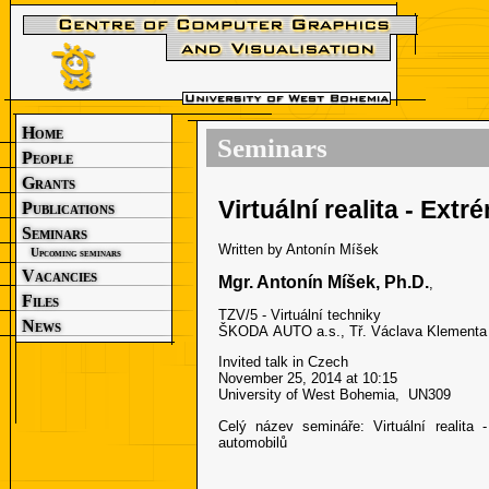
Home
Seminars
People
Grants
Virtuální realita - Ext
Publications
Seminars
Written by Antonín Míšek
Upcoming seminars
Vacancies
Mgr. Antonín Míšek, Ph.D.
,
Files
TZV/5 - Virtuální techniky
News
ŠKODA AUTO a.s., Tř. Václava Klementa 
Invited talk in Czech
November 25, 2014 at 10:15
University of West Bohemia,
UN309
Celý název semináře:
Virtuální realita
automobilů