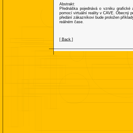
Abstrakt:
Přednáška pojednává o vzniku grafické 
pomocí virtuální reality v CAVE. Obecný p
předání zákazníkovi bude proložen příkla
reálném čase.
[ Back ]