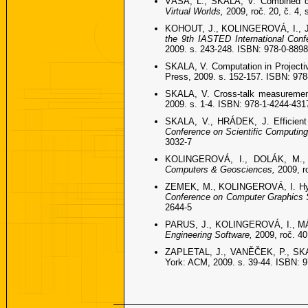
VÁŠA, L., SKALA, V. Combined co
Virtual Worlds,
2009, roč. 20, č. 4,
KOHOUT, J., KOLINGEROVÁ, I., JAN
the 9th IASTED International Conf
2009. s. 243-248. ISBN: 978-0-889
SKALA, V. Computation in Projecti
Press, 2009. s. 152-157. ISBN: 978
SKALA, V. Cross-talk measuremen
2009. s. 1-4. ISBN: 978-1-4244-431
SKALA, V., HRÁDEK, J. Efficient h
Conference on Scientific Computin
3032-7
KOLINGEROVÁ, I., DOLÁK, M., ST
Computers & Geosciences,
2009, r
ZEMEK, M., KOLINGEROVÁ, I. Hybrid 
Conference on Computer Graphic
2644-5
PARUS, J., KOLINGEROVÁ, I., MÁLK
Engineering Software,
2009, roč. 40
ZAPLETAL, J., VANĚČEK, P., SKALA
York: ACM, 2009. s. 39-44. ISBN: 