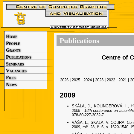
Home
Publications
People
Grants
Centre of 
Publications
Seminars
Vacancies
Files
2026
|
2025
|
2024
|
2023
|
2022
|
2021
|
2
News
2009
SKÁLA, J., KOLINGEROVÁ, I., HYK
2009 : 18th conference on scientif
978-80-227-3032-7
VÁŠA, L., SKALA, V. COBRA: Compr
2009, roč. 28, č. 6, s. 1529-1540. 